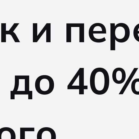
к и пер
 до 40%
ого