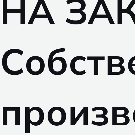
НА ЗА
Собств
произв