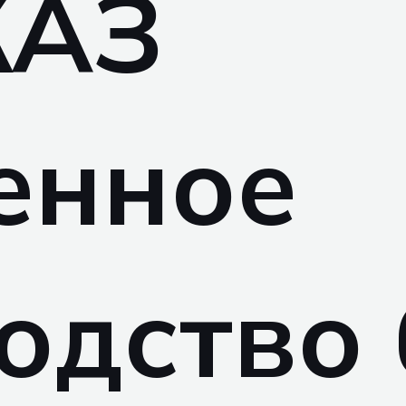
КАЗ
енное
одство 