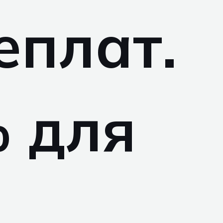
еплат.
 для