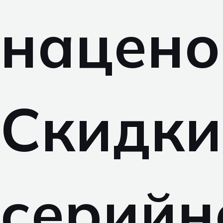
нацено
Скидки
серийн