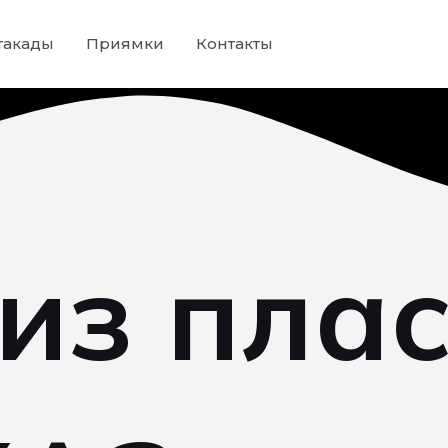
такады
Приямки
Контакты
из пла