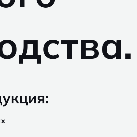
одства.
укция:
ах