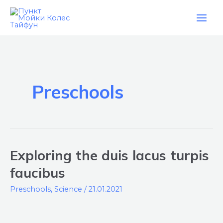
Перейти
Main
к
Men
содержимому
Preschools
Exploring the duis lacus turpis
Exploring
the
faucibus
duis
Preschools
,
Science
/
21.01.2021
lacus
turpis
faucibus