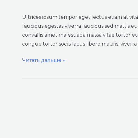
lacus
turpis
Ultrices ipsum tempor eget lectus etiam at vi
faucibus
faucibus egestas viverra faucibus sed mattis eu, 
convallis amet malesuada massa vitae tortor eu
congue tortor sociis lacus libero mauris, viverr
Читать дальше »