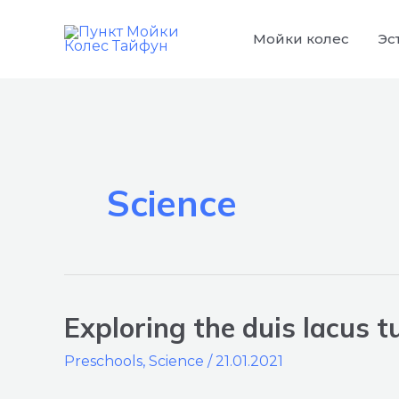
Перейти
к
Мойки колес
Эс
содержимому
Science
Exploring the duis lacus t
Exploring
the
Preschools
,
Science
/
21.01.2021
duis