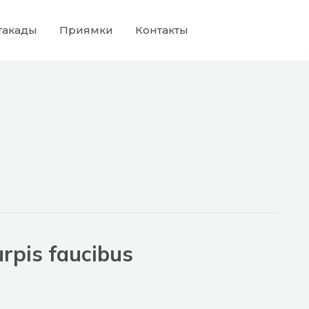
такады
Приямки
Контакты
urpis faucibus